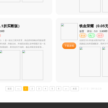
游戏
战天下_0.05折断水无痕
评分：5.0 H5游戏
新游
热门
推荐
游戏