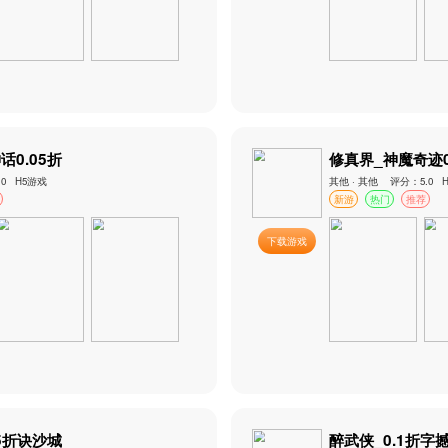
仙迹_0.1折修仙开箱
评分：5.0 H5游戏
新游
热门
推荐
游戏
补天志_缥缈神话0.05折