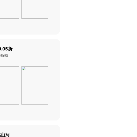
月光之城_二次元0.05折
其他 · 其他 评分：5.0 H5游戏
新游
热门
推荐
下载游戏
修真界_神魔奇迹0.05折