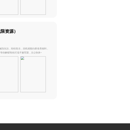
下载游戏
诛天剑侠（外置0.1）
其他 评分：5.0 6.98MB
新游
热门
推荐
特色 单手操作，通关游戏只需15分钟，不用
游戏通关的快乐。 【摸鱼休闲，快乐通关】 
下载游戏