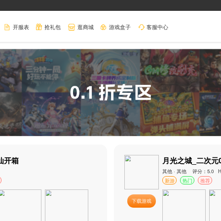
桌面盒子
页
找游戏
0.1折
开服表
抢礼包
逛商