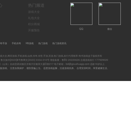
诛仙封神传（0.1折买断版）
卡牌 评分：5.0 0.00MB
新游
热门
推荐
《诛仙封神传（0.1折买断版）》是一款以三国为背景，高品质有策略的Q版
卡牌手游！创新玩法各式各样来袭，跨服交友、跨服竞技通过多种搭配打造
游戏
属于玩家的专属阵容！更有海量福利，累登送百万福利，极品神装登录获取
费送千抽，天天领抽卡，轻松玩转人人高战力！多式副本让玩家身临其境
天，炫酷动态技能打斗特效高度满足玩家需求。更多好玩不厌的精彩独特玩