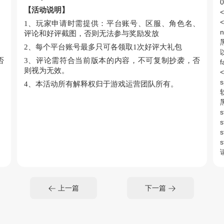
0
【活动说明】
<
、
1、玩家申请时需提供：平台账号、区服、角色名、
n
评论和好评截图，否则无法参与奖励发放
黑
2、每个平台账号最多只可各领取1次好评大礼包
否
3、评论需符合当前版本的内容，不可复制抄袭，否
则视为无效。
<
s
4、本活动所有解释权归于游戏运营团队所有。
软
s
s
s
m
s
s
上一篇
下一篇
<
n
黑
单