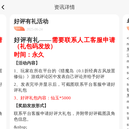
资讯详情
好评有礼活动
活动
2025-06-24
请
好评有礼
——
需要联系人工客服申请
n
（礼包码发放）
黑
时间：永久
活
m
【活动内容】
s
置
1、玩家在所在平台的《猎魔岛（0.1折经典古风放置
修仙）》游戏评论区中发表自己评论并给予好评
<
s
好
2、发表完毕并显示后，可截图联系平台客服申请好
软
评礼包
黑
3、好评礼包内容：仙玉*5000
m
【奖励发放形式】
s
角
联系平台客服申请好评大礼包，并附带好评截图及角
色信息。
s
&nbsp;